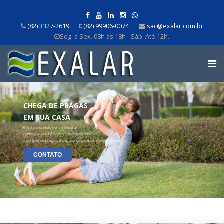
(82) 3327-2619
(82) 99906-0074
sac@exalar.com.br
Seg. à Sex. 08h às 18h - Sáb. Até 12h.
CHEGA DE PRAGAS
EM SUA CASA
Entre em contato com a Exalar e
conheça o que há de mais moderno para
o controle de pragas e segurança para você e sua família.
CONTATO