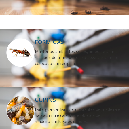
FORMIGAS
Manter os ambientes secos, limpos e sem
resíduos de alimento;
o lixo deve ser sempre
colocado em recipientes.
CUPINS
Evite guardar livros em estantes de madeira e
não acumule caixotes e objetos de
madeira em lugares úmidos.