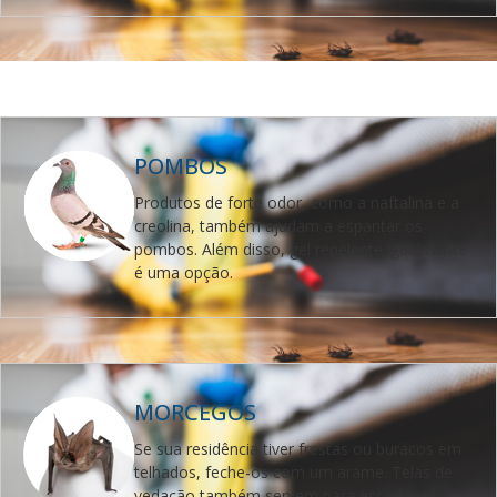
POMBOS
Produtos de forte odor, como a naftalina e a
creolina, também ajudam a espantar os
pombos. Além disso, gel repelente igualmente
é uma opção.
MORCEGOS
Se sua residência tiver frestas ou buracos em
telhados, feche-os com um arame. Telas de
vedação também servem para essa função.