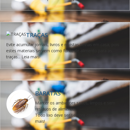
TRAÇAS
Evite acumular jornais, livros e revistas velhas em casa, pois
estes materiais servem como fonte de alimento para as
traças... Leia mais!
BARATAS
Manter os ambientes secos, limpos e sem
resíduos de alimento;
Todo lixo deve ser sempre colocado... Leia
mais!