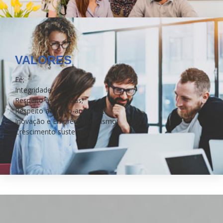
VALORES
Fé;
Integridade;
Respeito às pessoas;
Respeito ao meio-ambiente;
Inovação e Empreendedorismo;
Crescimento sustentável.