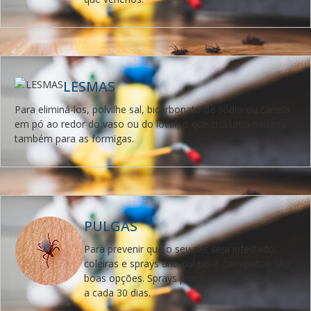
LESMAS
Para eliminá-los, polvilhe sal, bicarbonato de sódio ou canela
em pó ao redor do vaso ou do local, o que cria uma barreira
também para as formigas.
PULGAS
Para prevenir que o seu pet seja infestado,
coleiras e sprays anti-pulgas e carrapatos são
boas opções. Sprays precisam ser reforçados
a cada 30 dias.