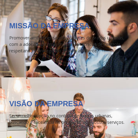
MISSÃO DA EMPRESA
Promover ambientes saudáveis, livres de pragas urbanas,
com a adoção das mais modernas técnicas de controle,
respeitando e protegendo o meio ambiente.
VISÃO DA EMPRESA
Ser a melhor opção no controle de pragas urbanas,
buscando a excelência na prestação dos nossos serviços.