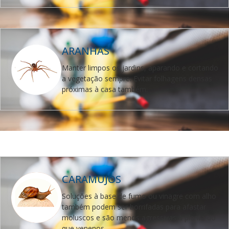
ARANHAS
Manter limpos os jardins, aparando e cortando
a vegetação sempre.
Evitar folhagens densas
próximas à casa também.
CARAMUJOS
Soluções à base de fumo ou vinagre com alho
também podem ser borrifadas para afastar
moluscos e são menos agressivas à planta do
que venenos.