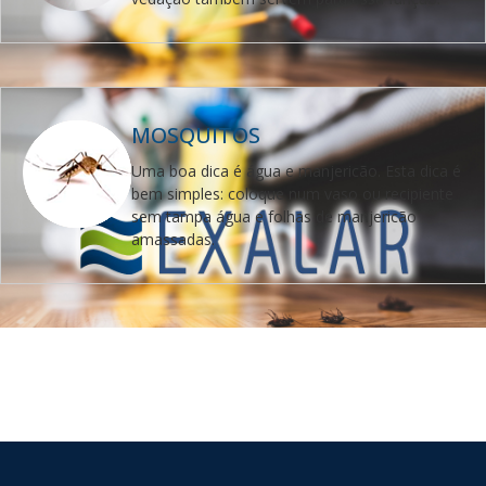
MOSQUITOS
Uma boa dica é água e manjericão. Esta dica é
bem simples: coloque num vaso ou recipiente
sem tampa água e folhas de manjericão
amassadas.