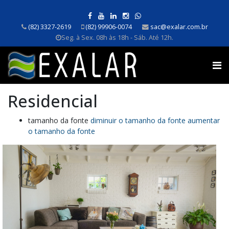
(82) 3327-2619
(82) 99906-0074
sac@exalar.com.br
Seg. à Sex. 08h às 18h - Sáb. Até 12h.
Residencial
tamanho da fonte
diminuir o tamanho da fonte
aumentar
o tamanho da fonte